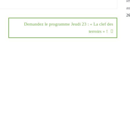
le
a
2
Demandez le programme Jeudi 23 : « La clef des
terroirs » !