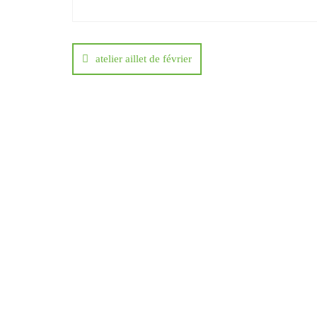
Navigation
de
atelier aillet de février
l’article