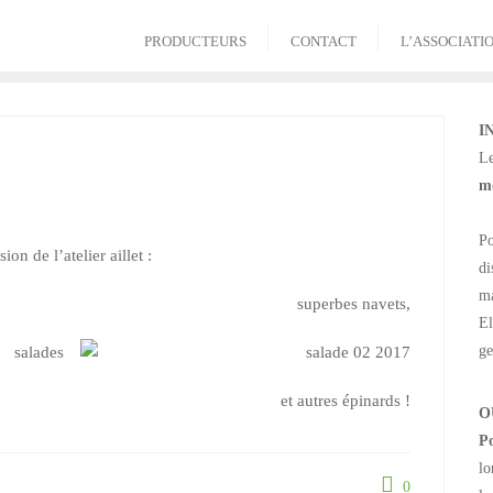
PRODUCTEURS
CONTACT
L’ASSOCIATI
I
Le
m
Po
on de l’atelier aillet :
di
ma
superbes navets,
El
ge
salades
et autres épinards !
O
Po
lo
0