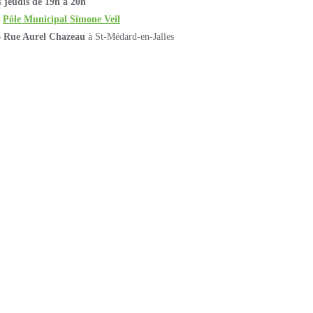
s
jeudis de 19h à 20h
u
Pôle Municipal Simone Veil
6 Rue Aurel Chazeau
à St-Médard-en-Jalles