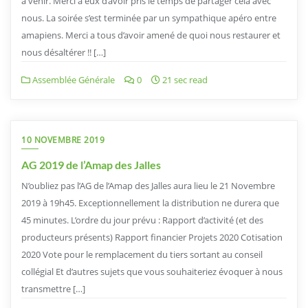
à venir. Merci à eux d’avoir pris le temps de partager cela avec
nous. La soirée s’est terminée par un sympathique apéro entre
amapiens. Merci a tous d’avoir amené de quoi nous restaurer et
nous désaltérer !! […]
Assemblée Générale
0
21 sec read
10 NOVEMBRE 2019
AG 2019 de l’Amap des Jalles
N’oubliez pas l’AG de l’Amap des Jalles aura lieu le 21 Novembre
2019 à 19h45. Exceptionnellement la distribution ne durera que
45 minutes. L’ordre du jour prévu : Rapport d’activité (et des
producteurs présents) Rapport financier Projets 2020 Cotisation
2020 Vote pour le remplacement du tiers sortant au conseil
collégial Et d’autres sujets que vous souhaiteriez évoquer à nous
transmettre […]