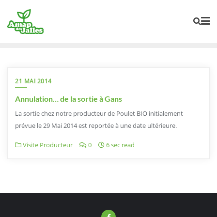
Skip
to
content
21 MAI 2014
Annulation… de la sortie à Gans
La sortie chez notre producteur de Poulet BIO initialement
prévue le 29 Mai 2014 est reportée à une date ultérieure.
Visite Producteur
0
6 sec read